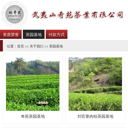
资质荣誉
茶园基地
付款方式
位置：
首页
>>
关于我们
>>
茶园基地
奇苑茶园基地
刘官寨肉桂茶园基地