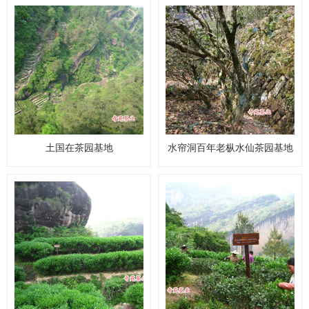
土国在茶园基地
水帘洞百年老枞水仙茶园基地