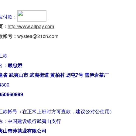
宝付款：
页：
http://www.alipay.com
款帐号：
wystea@21cn.com
汇款
名：
赖忠娇
建省 武夷山市 武夷街道 黄柏村 坜屯7号 雪庐岩茶厂
300
950660999
汇款帐号（在正常上班时方可查款，建议公对公使用）
称：中国建设银行武夷山支行
夷山奇苑茶业有限公司