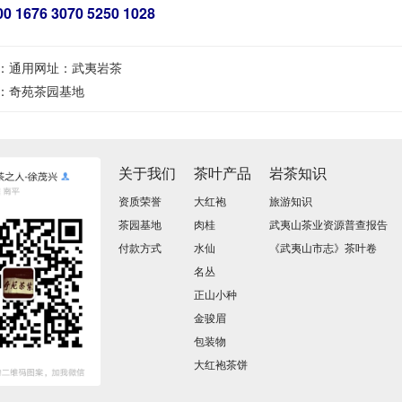
00 1676 3070 5250 1028
：
通用网址：武夷岩茶
：
奇苑茶园基地
关于我们
茶叶产品
岩茶知识
资质荣誉
大红袍
旅游知识
茶园基地
肉桂
武夷山茶业资源普查报告
付款方式
水仙
《武夷山市志》茶叶卷
名丛
正山小种
金骏眉
包装物
大红袍茶饼