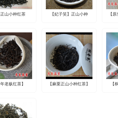
级正山小种红茶
【妃子笑】正山小种
【原
百年老枞红茶】
【麻栗正山小种红茶】
【