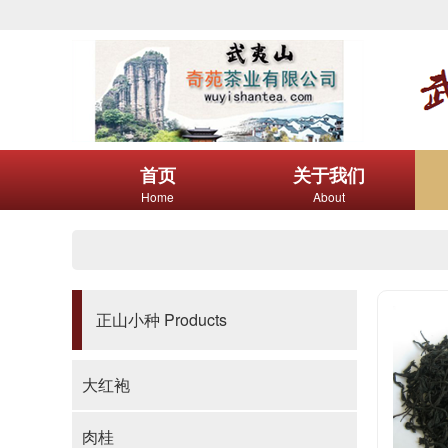
首页
关于我们
Home
About
正山小种
Products
大红袍
肉桂