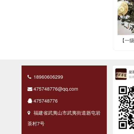
【一
18960606299
475748776@qq.com
475748776
福建省武夷山市武夷街道坜屯岩
茶村7号