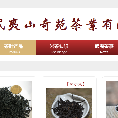
茶叶产品
岩茶知识
武夷茶事
Products
Knowledge
News